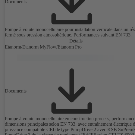
Documents
Pompe à volute monocellulaire pour installation verticale dans un rés
fermé sous pression atmosphérique. Performances suivant EN 733.
Détails
Etanorm/Etanorm MyFlow/Etanorm Pro
Documents
Pompe à volute monocellulaire en construction process, performance
dimensions principales selon EN 733, avec entraînement électrique 
puissance compatible CEI de type PumpDrive 2 avec KSB SuPrem
PumpDrive 3 de la classe de rendement IE4/IE5 selon CEI TS 6003