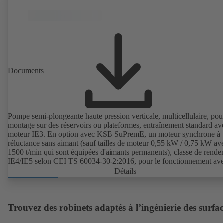
CEI 60072, dimensions extérieures suivant DIN V 42673 (07-2011)
Version ATEX disponible. Bien en avance sur les exigences d'efficac
des directives ErP.
Documents
Pompe semi-plongeante haute pression verticale, multicellulaire, pou
montage sur des réservoirs ou plateformes, entraînement standard av
moteur IE3. En option avec KSB SuPremE, un moteur synchrone à
réluctance sans aimant (sauf tailles de moteur 0,55 kW / 0,75 kW av
1500 t/min qui sont équipées d'aimants permanents), classe de rend
IE4/IE5 selon CEI TS 60034-30-2:2016, pour le fonctionnement av
variateur de fréquence KSB PumpDrive 2 ou KSB PumpDrive 2 Ec
Détails
capteur de position rotorique.
Trouvez des robinets adaptés à l’ingénierie des surfac