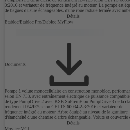
3:2016 et variateur de fréquence intégré au moteur. La pompe est éq
de bagues d'usure échangeables, d'une roue radiale fermée avec aube
double courbure et d'une garniture mécanique simple ou double selo
Détails
EN 12756. Arbre au droit de la garniture d'étanchéité d'arbre avec c
Etabloc/Etabloc Pro/Etabloc MyFlow
d'arbre sous garniture échangeable. La construction process permet l
démontage de l'accouplement, des supports de palier et de la roue sa
le corps de pompe soit démonté des tuyauteries. Points de fixation se
norme CEI 60072, dimensions extérieures suivant DIN V 42673 (07
2011). Version ATEX disponible. Bien en avance sur les exigences
d'efficacité des directives ErP.
Documents
Pompe à volute monocellulaire en construction monobloc, performa
selon EN 733, avec entraînement électrique de puissance compatibl
de type PumpDrive 2 avec KSB SuPremE ou PumpDrive 3 de la cla
rendement IE4/IE5 selon CEI TS 60034-2-3:2016 et variateur de
fréquence intégré au moteur. Arbre équipé au niveau de la garniture
d'étanchéité d'une chemise d'arbre échangeable. Volute et couvercle 
corps avec bagues d'usure échangeables. Volute avec pieds de pomp
Détails
surmoulés en version B, C et S. Points de fixation selon la norme
Movitec VCI