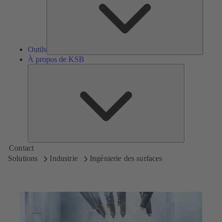
Outils
À propos de KSB
À
propos
de
KSB
Contact
Solutions
Industrie
Ingénierie des surfaces