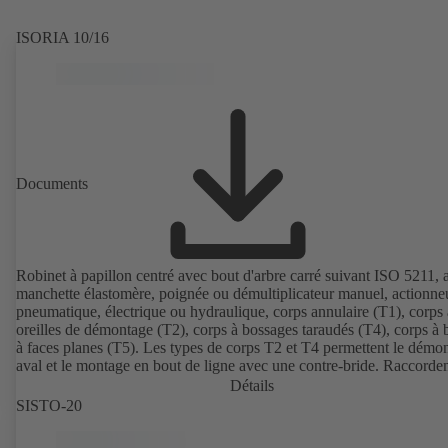
ISORIA 10/16
Documents
Robinet à papillon centré avec bout d'arbre carré suivant ISO 5211, 
manchette élastomère, poignée ou démultiplicateur manuel, actionne
pneumatique, électrique ou hydraulique, corps annulaire (T1), corps 
oreilles de démontage (T2), corps à bossages taraudés (T4), corps à 
à faces planes (T5). Les types de corps T2 et T4 permettent le démo
aval et le montage en bout de ligne avec une contre-bride. Raccorde
suivant EN, ASME, JIS.
Détails
SISTO-20