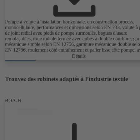
Pompe à volute à installation horizontale, en construction process,
monocellulaire, performances et dimensions selon EN 733, volute à 
de joint radial avec pieds de pompe surmoulés, bagues d'usure
remplaçables, roue radiale fermée avec aubes à double courbure, gar
mécanique simple selon EN 12756, garniture mécanique double sel
EN 12756, roulement côté entraînement et palier lisse côté pompe, a
moteur KSB SuPremE sans aimant (sauf les tailles de moteur 0,55 k
Détails
0,75 kW à 1500 t/min équipées d'aimants permanents), classe de
rendement IE4/IE5 et variateur de fréquence PumpDrive, version 
disponible
Trouvez des robinets adaptés à l’industrie textile
BOA-H