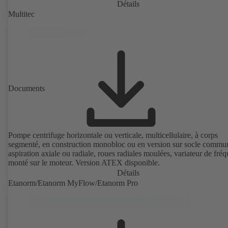
de rendement IE4/IE5 selon CEI TS 60034-30-2:2016, pour le
Détails
fonctionnement avec variateur de fréquence KSB PumpDrive 2 ou
Multitec
PumpDrive 2 Eco sans capteur de position rotorique. Points de fixat
suivant EN 50347, dimensions extérieures suivant DIN V 42673 (07
2011). Version ATEX disponible.
Documents
Pompe centrifuge horizontale ou verticale, multicellulaire, à corps
segmenté, en construction monobloc ou en version sur socle commu
aspiration axiale ou radiale, roues radiales moulées, variateur de fré
monté sur le moteur. Version ATEX disponible.
Détails
Etanorm/Etanorm MyFlow/Etanorm Pro