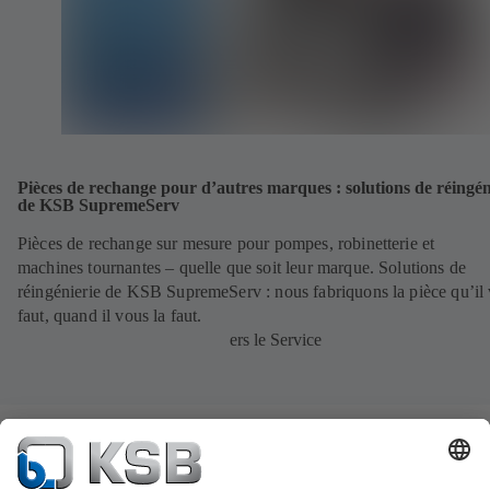
Pièces de rechange pour d’autres marques : solutions de réingén
de KSB SupremeServ
Pièces de rechange sur mesure pour pompes, robinetterie et
machines tournantes – quelle que soit leur marque. Solutions de
réingénierie de KSB SupremeServ : nous fabriquons la pièce qu’il
faut, quand il vous la faut.
ers le Service