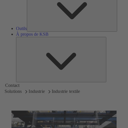
Outils
À propos de KSB
À
propos
de
KSB
Contact
Solutions
Industrie
Industrie textile