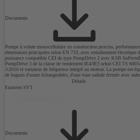
Documents
Pompe à volute monocellulaire en construction process, performance
dimensions principales selon EN 733, avec entraînement électrique 
puissance compatible CEI de type PumpDrive 2 avec KSB SuPrem
PumpDrive 3 de la classe de rendement IE4/IE5 selon CEI TS 6003
3:2016 et variateur de fréquence intégré au moteur. La pompe est éq
de bagues d'usure échangeables, d'une roue radiale fermée avec aube
double courbure et d'une garniture mécanique simple ou double selo
Détails
EN 12756. Arbre au droit de la garniture d'étanchéité d'arbre avec c
Etanorm SYT
d'arbre sous garniture échangeable. La construction process permet l
démontage de l'accouplement, des supports de palier et de la roue sa
le corps de pompe soit démonté des tuyauteries. Points de fixation se
norme CEI 60072, dimensions extérieures suivant DIN V 42673 (07
2011). Version ATEX disponible. Bien en avance sur les exigences
d'efficacité des directives ErP.
Documents