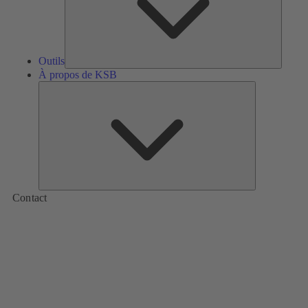
Outils
À propos de KSB
À
propos
de
KSB
Contact