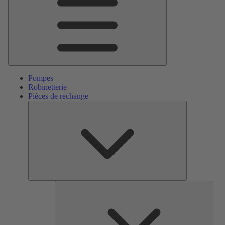
Pompes
Robinetterie
Pièces de rechange
Pièces
de
rechange
Serv