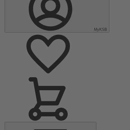
MyKSB
Menu
principal