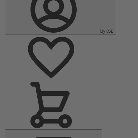
MyKSB
Menu
principal