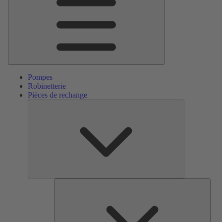
Pompes
Robinetterie
Pièces de rechange
Pièces
de
rechange
Serv