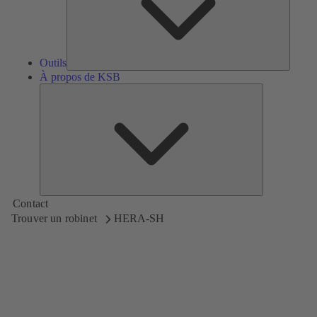
Outils
À propos de KSB
À
propos
de
KSB
Contact
Trouver un robinet
HERA-SH