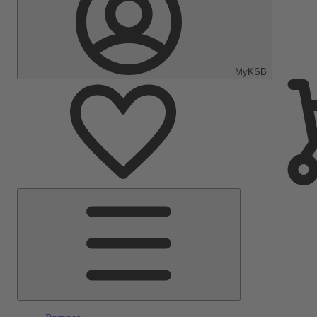
MyKSB
Menu
principal