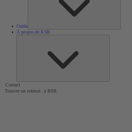
Outils
À propos de KSB
À
propos
de
KSB
Contact
Trouver un robinet
BSB