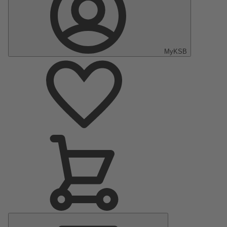
MyKSB
Menu
principal