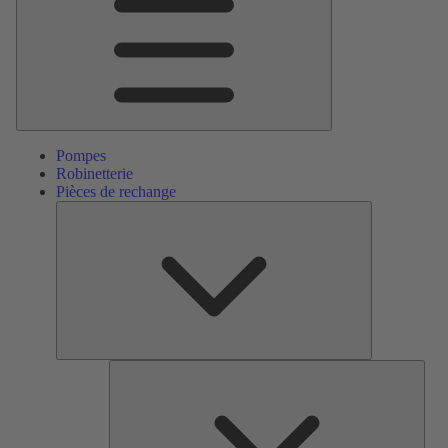
Pompes
Robinetterie
Pièces de rechange
Pièces
de
rechange
Serv