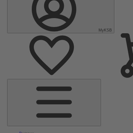
MyKSB
Menu
principal