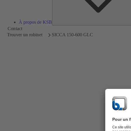
À propos de KSB
Contact
Trouver un robinet
SICCA 150-600 GLC