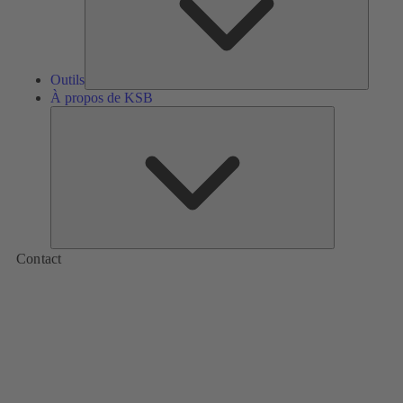
Outils
À propos de KSB
À
propos
de
KSB
Contact