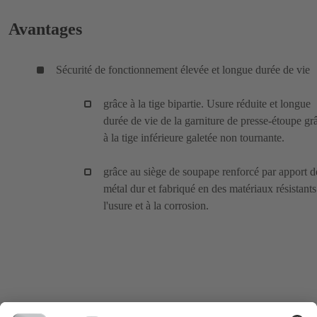
Avantages
Sécurité de fonctionnement élevée et longue durée de vie
grâce à la tige bipartie. Usure réduite et longue
durée de vie de la garniture de presse-étoupe gr
à la tige inférieure galetée non tournante.
grâce au siège de soupape renforcé par apport d
métal dur et fabriqué en des matériaux résistants
l'usure et à la corrosion.