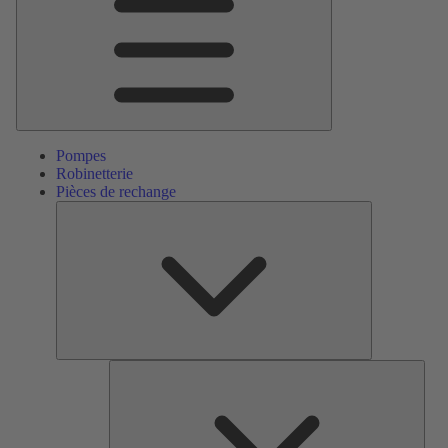
Pompes
Robinetterie
Pièces de rechange
Pièces
de
rechange
Serv