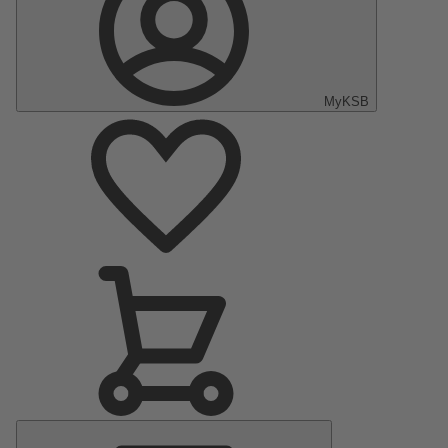
MyKSB
Menu
principal