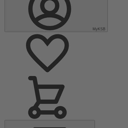
MyKSB
Menu
principal