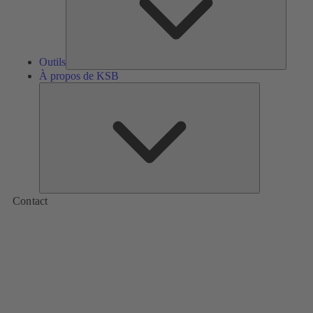
Outils
À propos de KSB
À
propos
de
KSB
Contact