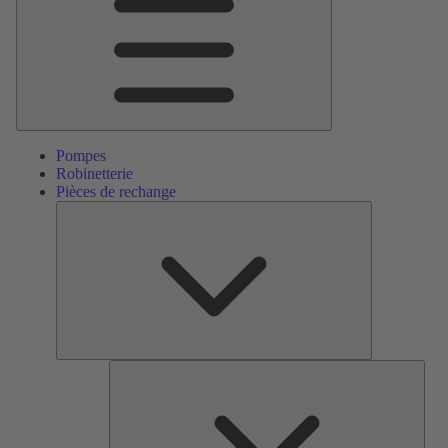
Pompes
Robinetterie
Pièces de rechange
Pièces
de
rechange
Serv