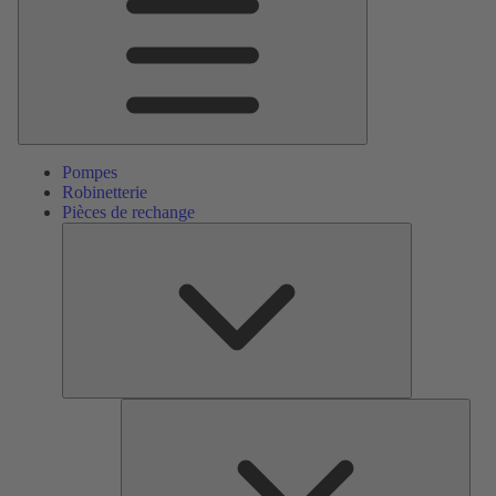
Pompes
Robinetterie
Pièces de rechange
Pièces
de
rechange
Serv