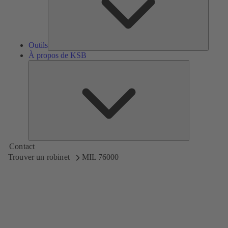
Outils
À propos de KSB
À
propos
de
KSB
Contact
Trouver un robinet
MIL 76000