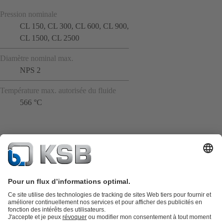
Pression nominale
CL 150, CL 300, CL 600, CL 900,
CL 1500, CL 2500
Diamètre nominal max.
NPS 2
Température max. autorisée du fluide
566 °C