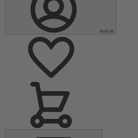
MyKSB
Menu
principal