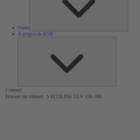
Outils
À propos de KSB
À
propos
de
KSB
Contact
Trouver un robinet
ECOLINE GLV 150-300