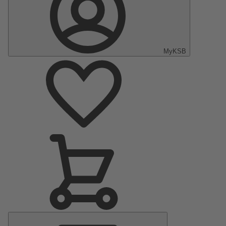
MyKSB
Menu
principal