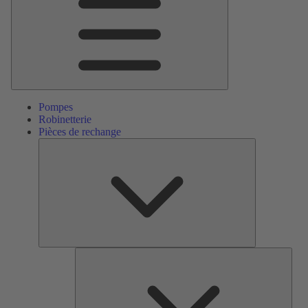
Pompes
Robinetterie
Pièces de rechange
Pièces
de
rechange
Serv