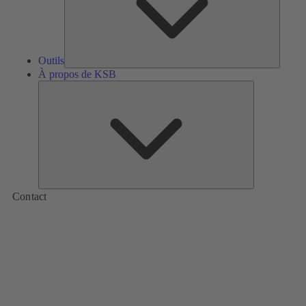
Outils
À propos de KSB
À
propos
de
KSB
Contact