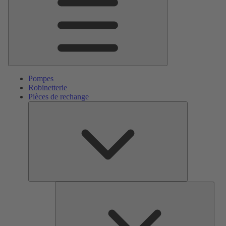
Pompes
Robinetterie
Pièces de rechange
Pièces
de
rechange
Serv