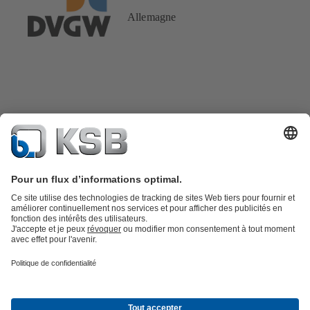
Allemagne
Catalogue produits
KSB SupremeServ : Pièces de rechange
Premium
service : service premium pour les pompes et les robinets
Panier
Outils
Eaux usées
Eau propre
Industrie
Bâtiment
Énergie