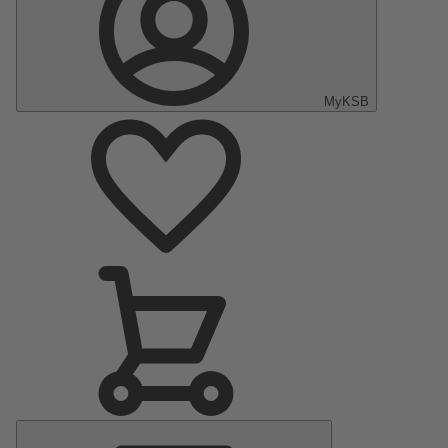
MyKSB
Menu
principal