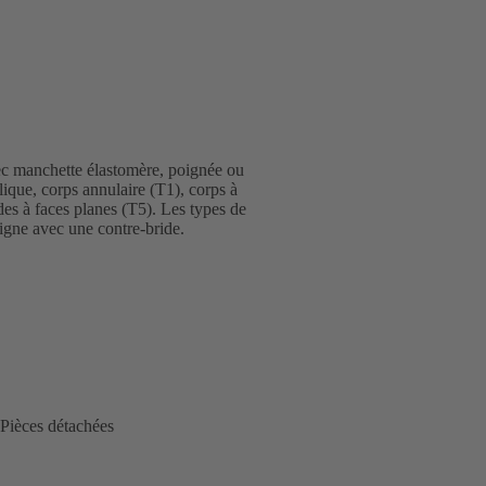
vec manchette élastomère, poignée ou
ique, corps annulaire (T1), corps à
des à faces planes (T5). Les types de
igne avec une contre-bride.
Pièces détachées