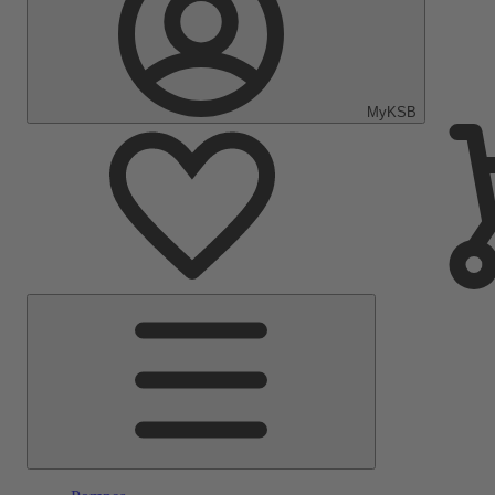
MyKSB
Menu
principal