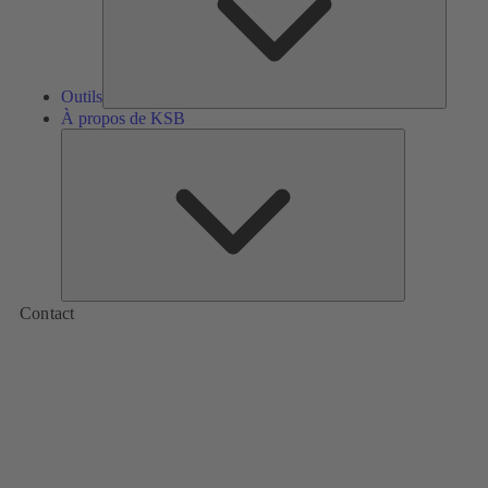
Outils
À propos de KSB
À
propos
de
KSB
Contact