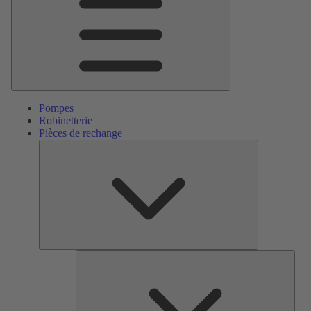
Pompes
Robinetterie
Pièces de rechange
Pièces
de
rechange
Serv