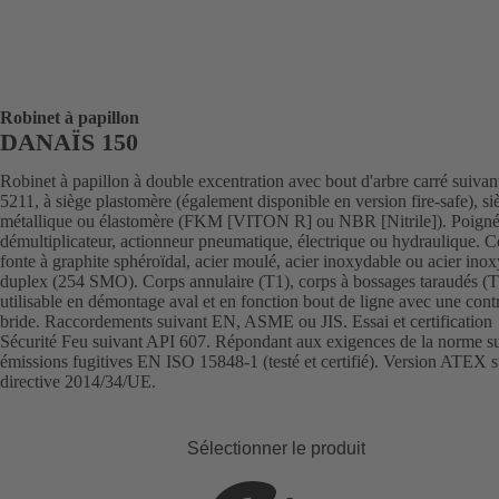
Robinet à papillon
DANAÏS 150
Robinet à papillon à double excentration avec bout d'arbre carré suiva
5211, à siège plastomère (également disponible en version fire-safe), si
métallique ou élastomère (FKM [VITON R] ou NBR [Nitrile]). Poign
démultiplicateur, actionneur pneumatique, électrique ou hydraulique. C
fonte à graphite sphéroïdal, acier moulé, acier inoxydable ou acier ino
duplex (254 SMO). Corps annulaire (T1), corps à bossages taraudés (T
utilisable en démontage aval et en fonction bout de ligne avec une cont
bride. Raccordements suivant EN, ASME ou JIS. Essai et certification
Sécurité Feu suivant API 607. Répondant aux exigences de la norme su
émissions fugitives EN ISO 15848-1 (testé et certifié). Version ATEX s
directive 2014/34/UE.
Sélectionner le produit