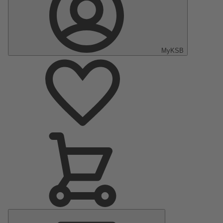
MyKSB
Menu
principal