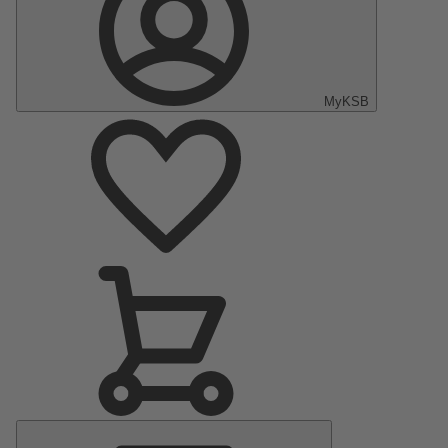
MyKSB
Menu
principal