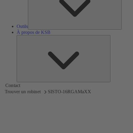
Outils
À propos de KSB
À
propos
de
KSB
Contact
Trouver un robinet
SISTO-16RGAMaXX