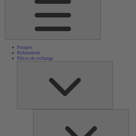
Pompes
Robinetterie
Pièces de rechange
Pièces
de
rechange
Serv