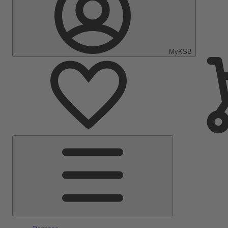
MyKSB
Menu
principal