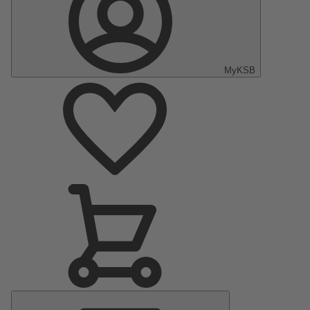
MyKSB
Menu
principal