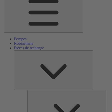
Pompes
Robinetterie
Pièces de rechange
Pièces
de
rechange
Serv