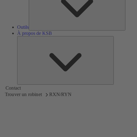
Outils
À propos de KSB
À
propos
de
KSB
Contact
Trouver un robinet
RXN/RYN