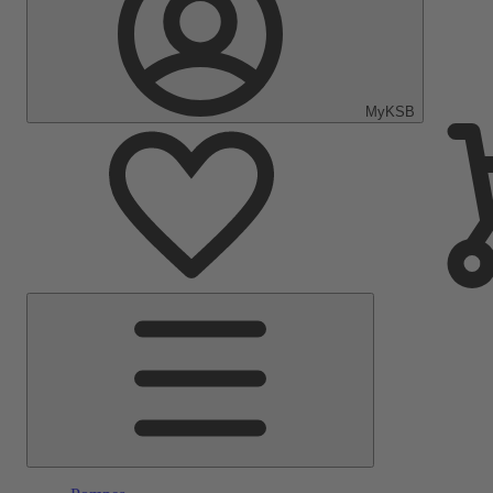
MyKSB
Menu
principal