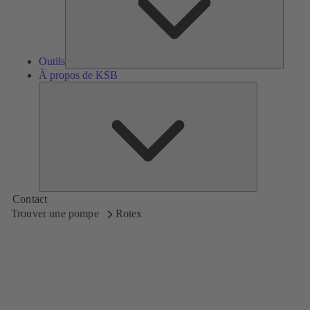
Outils
À propos de KSB
À
propos
de
KSB
Contact
Trouver une pompe
Rotex