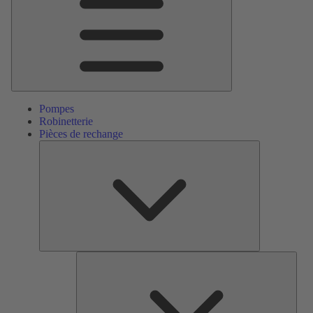
Pompes
Robinetterie
Pièces de rechange
Pièces
de
rechange
Serv