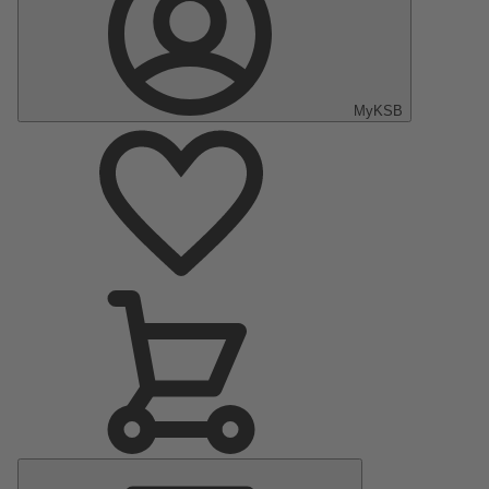
MyKSB
Menu
principal