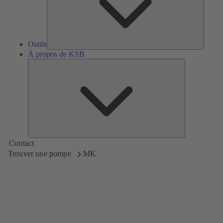
Outils
À propos de KSB
À
propos
de
KSB
Contact
Trouver une pompe
MK