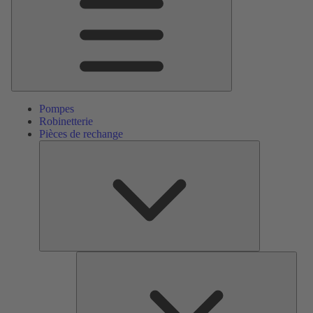
Pompes
Robinetterie
Pièces de rechange
Pièces
de
rechange
Serv