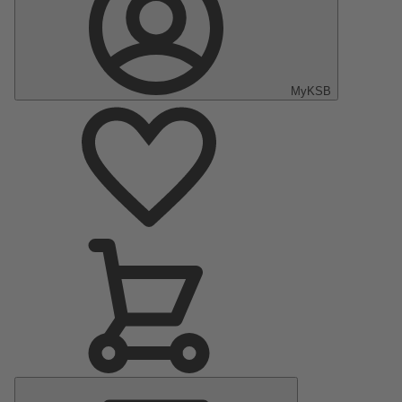
MyKSB
Menu
principal