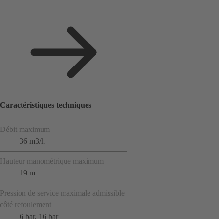
Caractéristiques techniques
Débit maximum
36 m3/h
Hauteur manométrique maximum
19 m
Pression de service maximale admissible
côté refoulement
6 bar, 16 bar