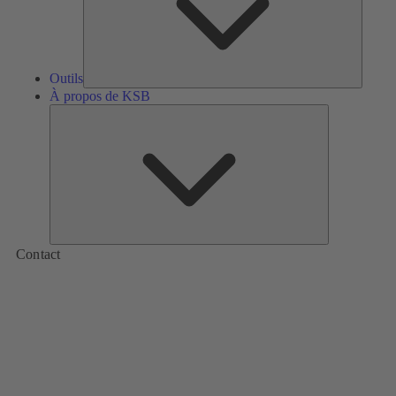
Outils
À propos de KSB
À
propos
de
KSB
Contact