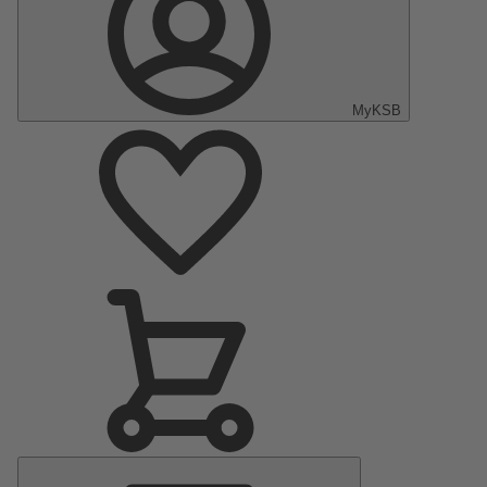
MyKSB
Menu
principal