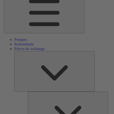
Pompes
Robinetterie
Pièces de rechange
Pièces
de
rechange
Serv