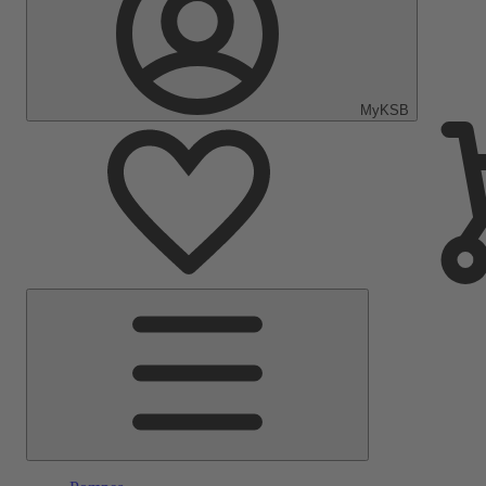
MyKSB
Menu
principal