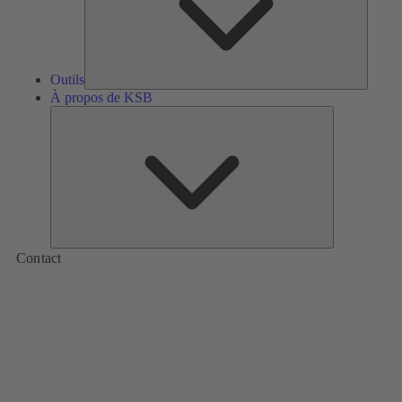
Outils
À propos de KSB
À
propos
de
KSB
Contact