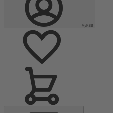
MyKSB
Menu
principal