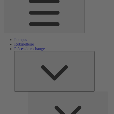
Pompes
Robinetterie
Pièces de rechange
Pièces
de
rechange
Serv