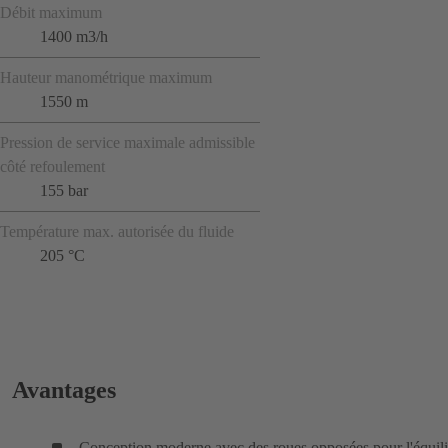
Débit maximum
1400 m3/h
Hauteur manométrique maximum
1550 m
Pression de service maximale admissible
côté refoulement
155 bar
Température max. autorisée du fluide
205 °C
Avantages
Conception moderne avec des roues opposées pour l'équil