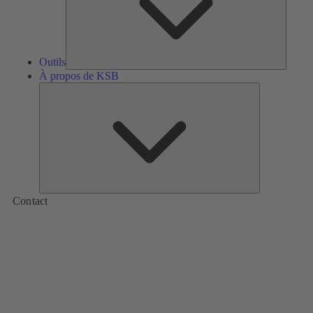
Outils
À propos de KSB
À
propos
de
KSB
Contact