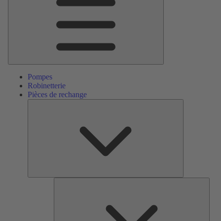
Pompes
Robinetterie
Pièces de rechange
Pièces
de
rechange
Serv