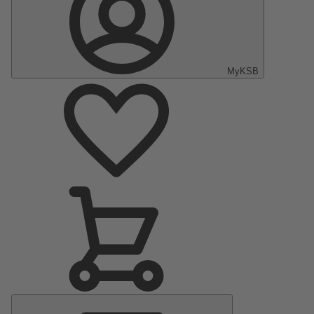
MyKSB
Menu
principal