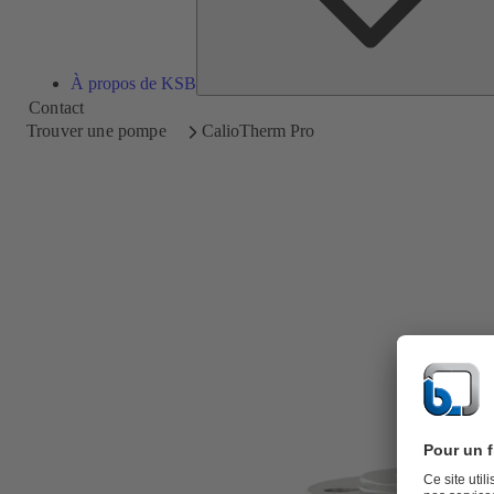
À propos de KSB
Contact
Trouver une pompe
CalioTherm Pro