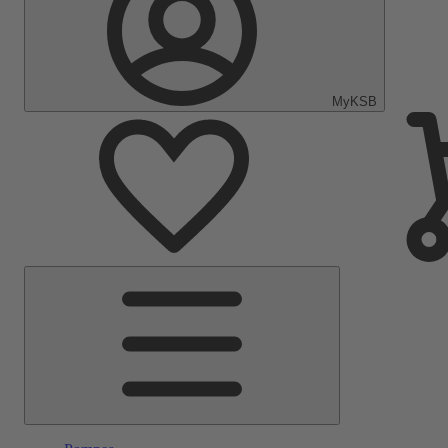
MyKSB
Menu
principal