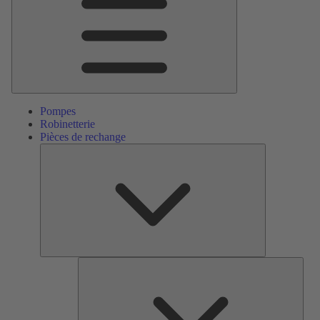
Pompes
Robinetterie
Pièces de rechange
Pièces
de
rechange
Serv