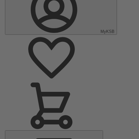
MyKSB
Menu
principal