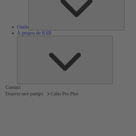
Outils
À propos de KSB
À
propos
de
KSB
Contact
Trouver une pompe
Calio Pro Plus