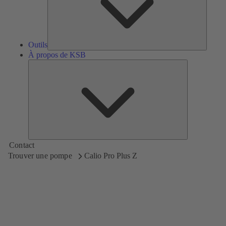
Outils
À propos de KSB
À
propos
de
KSB
Contact
Trouver une pompe
Calio Pro Plus Z