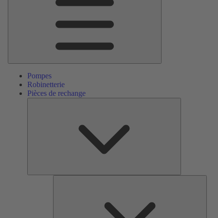
Pompes
Robinetterie
Pièces de rechange
Pièces
de
rechange
Serv