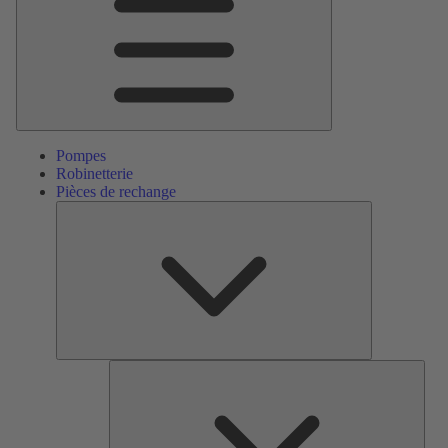
Pompes
Robinetterie
Pièces de rechange
Pièces
de
rechange
Serv