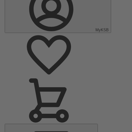
MyKSB
Menu
principal