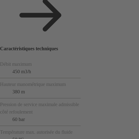
Caractéristiques techniques
Débit maximum
450 m3/h
Hauteur manométrique maximum
380 m
Pression de service maximale admissible
côté refoulement
60 bar
Température max. autorisée du fluide