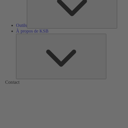
Outils
À propos de KSB
À
propos
de
KSB
Contact