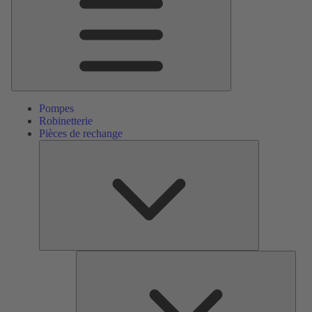
Pompes
Robinetterie
Pièces de rechange
Pièces
de
rechange
Serv