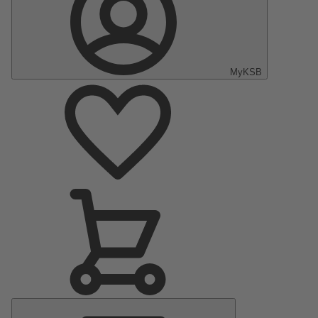
MyKSB
Menu
principal