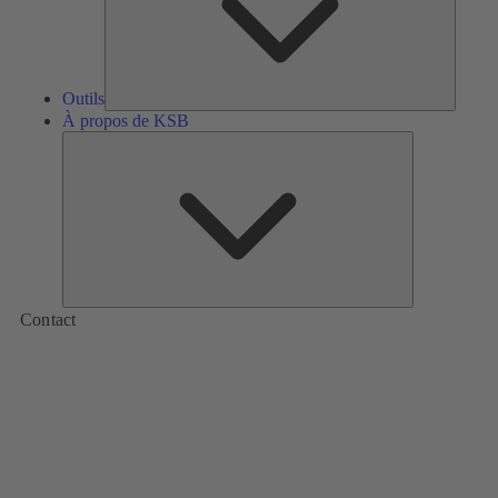
Outils
À propos de KSB
À
propos
de
KSB
Contact