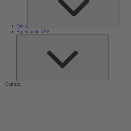
Outils
À propos de KSB
À
propos
de
KSB
Contact