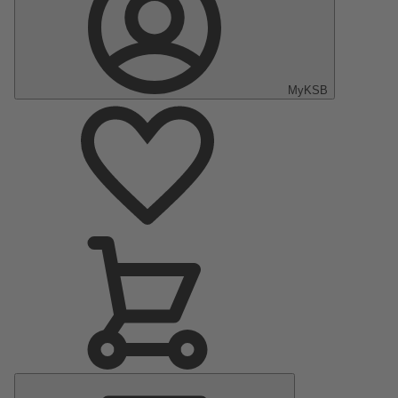
MyKSB
Menu
principal