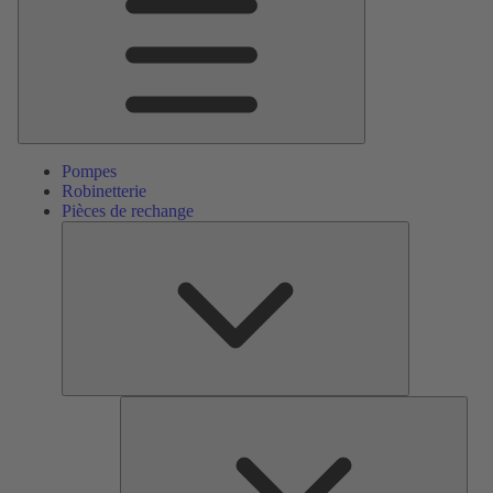
Pompes
Robinetterie
Pièces de rechange
Pièces
de
rechange
Serv