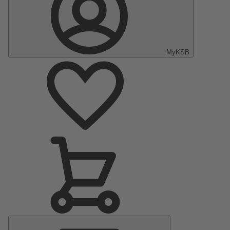
MyKSB
Menu
principal