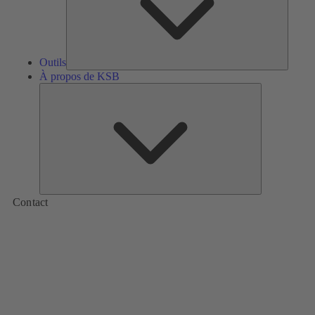
Outils
À propos de KSB
À
propos
de
KSB
Contact