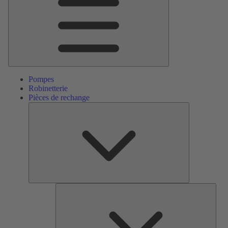
Pompes
Robinetterie
Pièces de rechange
Pièces
de
rechange
Serv