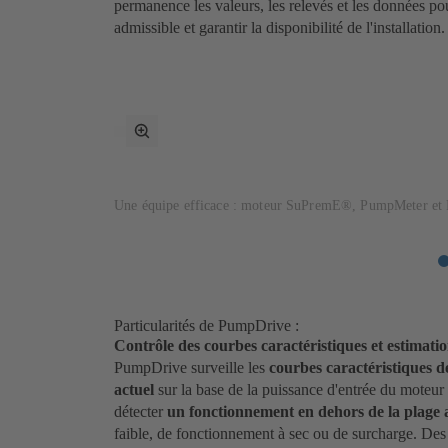
permanence les valeurs, les relevés et les données po
admissible et garantir la disponibilité de l'installation.
Passer
en
mode
plein
Une équipe efficace : moteur SuPremE®, PumpMeter et
écran
Particularités de PumpDrive :
Contrôle des courbes caractéristiques et estimati
PumpDrive surveille les
courbes caractéristiques 
actuel
sur la base de la puissance d'entrée du moteur
détecter
un fonctionnement en dehors de la plage 
faible, de fonctionnement à sec ou de surcharge. Des