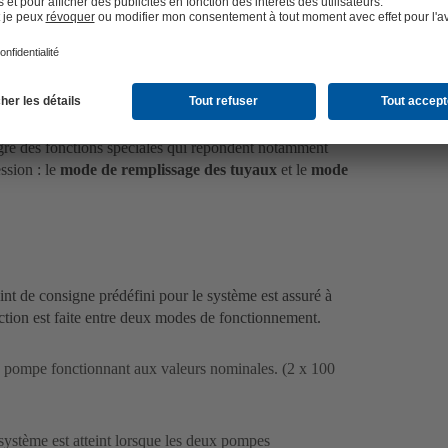
n système constante grâce à PumpDrive
 pour garantir la disponibilité et l'efficacité des
re des fonctions spéciales qui répondent notamment
ssion : le
mode de remplissage des tuyaux
et le
mode
int de consigne prédéfini pour le système est assuré à
tion est faite entre deux modes de fonctionnement.
ne pompe fonctionnant aux valeurs nominales. (2 x 100
ystème est atteint lorsque les deux pompes