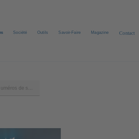
ns
Société
Outils
Savoir-Faire
Magazine
Contact
rd de pièces de rechange
Bibliothèque numérique
Carrière