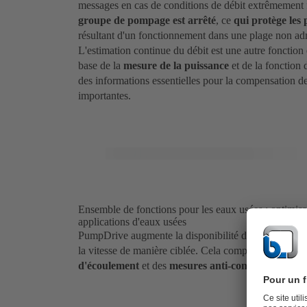
messages en cas de conditions de débit extrêmement f
groupe de pompage est arrêté
, ce
qui protège les
résultant d'un fonctionnement dans une plage non ad
L'estimation continue du débit est une autre fonctio
base de la
mesure de la puissance
et de la fonction 
des informations essentielles pour la compensation de
importantes.
Ensemble de fonctions pour les eaux usées : optimis
applications d'eaux usées
PumpDrive augmente la disponibilité des
pompes à 
la vitesse de manière ciblée. Cela comprend
la fonct
d'écoulement
et des
mesures anti-contamination
.