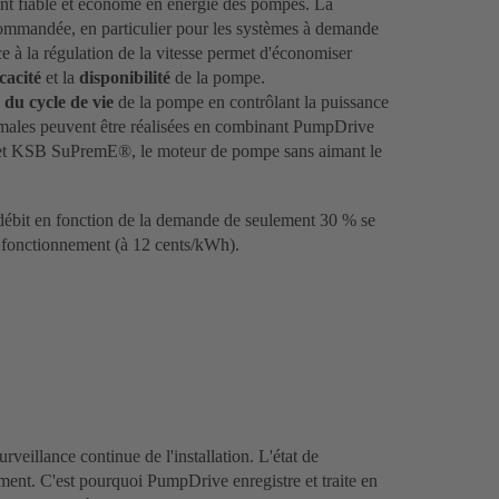
nt fiable et économe en énergie des pompes. La
commandée, en particulier pour les systèmes à demande
e à la régulation de la vitesse permet d'économiser
icacité
et la
disponibilité
de la pompe.
 du cycle de vie
de la pompe en contrôlant la puissance
males peuvent être réalisées en combinant PumpDrive
 et KSB SuPremE®, le moteur de pompe sans aimant le
bit en fonction de la demande de seulement 30 % se
 fonctionnement (à 12 cents/kWh).
veillance continue de l'installation. L'état de
ent. C'est pourquoi PumpDrive enregistre et traite en