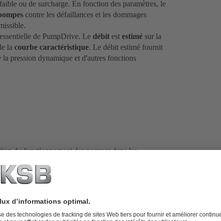
aible ou de surcharge. En fonction des paramètres, le
 pompes
contre les défaillances et les dommages
missible.
n essentielle de PumpDrive. Le
débit
est
estimé
sur la
de la
courbe caractéristique
. Le débit estimé fournit
 la pression dynamique et d'autres fonctions
ation du fonctionnement des pompes dans les
eaux usées
avec des fonctions conçues pour contrôler
ion de rinçage
, la
surveillance de la vitesse