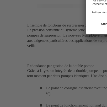
Ensemble de fonctions de surpression : une pressio
La pression constante du système joue un rôle important
pompes de surpression. Le nouveau PumpDrive intèg
aux exigences particulières des applications de surpre
veille
.
Redondance par gestion de la double pompe
Grâce à la gestion intégrée de la double pompe, le po
tout moment par deux pompes identiques. Une distinc
Le point de consigne est atteint avec u
%)
Le point de fonctionnement nominal du s