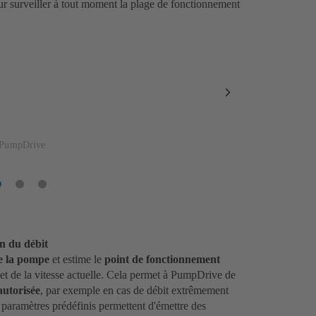
ur surveiller à tout moment la plage de fonctionnement
Poste
suivant
 PumpDrive
Poste
Poste
Poste
1
2
3
on du débit
de la pompe
et estime le
point de fonctionnement
 et de la vitesse actuelle. Cela permet à PumpDrive de
autorisée
, par exemple en cas de débit extrêmement
 paramètres prédéfinis permettent d'émettre des