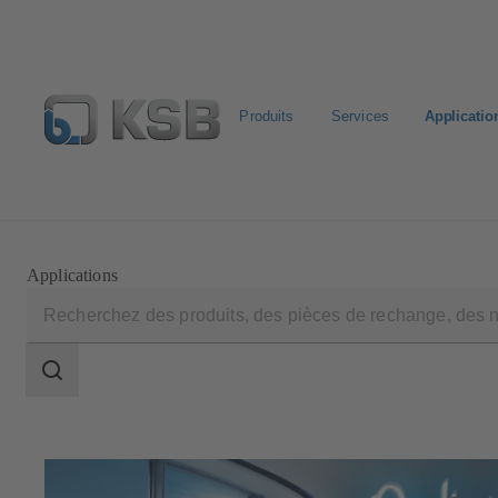
Produits
Services
Applicatio
Configurer un produit
KSB Select
Recherche standa
Applications
Champ
des
recherches
Champ
des
recherches