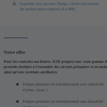
Expertise you can trust: Pumps, valves and services
(s'ouvre
for nuclear power stations (4.4 MB)
dans
un
nouvel
onglet)
Notre offre
Pour les centrales nucléaires, KSB propose une vaste gamme d
produits destinés à l’ensemble des circuits primaires et seconda
ainsi qu’aux systèmes auxiliaires
Pompes primaires de refroidissement avec étanchéité
d’arbre, classe 1
Pompes primaires de refroidissement sans étanchéité