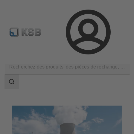
Configurer un produit
KSB Select
Recherche standard
Connexion
Applications
Énergie
Centrales nucléaires
Champ
des
recherches
Champ
des
recherches