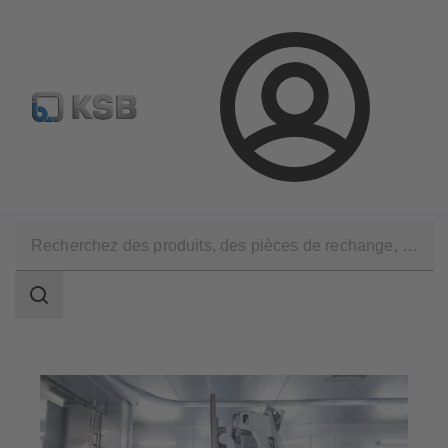
Configurer un produit
KSB Select
Recherche standard
Connexion
Applications
Industrie
L’industrie automobile et ses sous-traitants
Champ
des
recherches
Champ
des
recherches