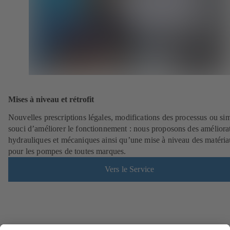
Mises à niveau et rétrofit
Nouvelles prescriptions légales, modifications des processus ou si
souci d’améliorer le fonctionnement : nous proposons des améliora
hydrauliques et mécaniques ainsi qu’une mise à niveau des matéri
pour les pompes de toutes marques.
Vers le Service