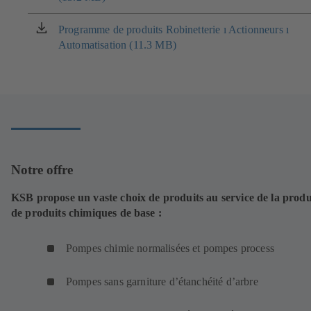
un
nouvel
Programme de produits Robinetterie ı Actionneurs ı
(s'ouvre
onglet)
Automatisation (11.3 MB)
dans
un
nouvel
onglet)
Notre offre
KSB propose un vaste choix de produits au service de la prod
de produits chimiques de base :
Pompes chimie normalisées et pompes process
Pompes sans garniture d’étanchéité d’arbre