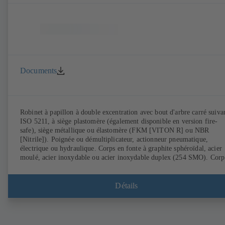
Documents
Robinet à papillon à double excentration avec bout d'arbre carré suiva
ISO 5211, à siège plastomère (également disponible en version fire-
safe), siège métallique ou élastomère (FKM [VITON R] ou NBR
[Nitrile]). Poignée ou démultiplicateur, actionneur pneumatique,
électrique ou hydraulique. Corps en fonte à graphite sphéroïdal, acier
moulé, acier inoxydable ou acier inoxydable duplex (254 SMO). Corp
annulaire (T1), corps à bossages taraudés (T4), T4 utilisable en
démontage aval et en fonction bout de ligne avec une contre-bride.
Raccordements suivant EN, ASME ou JIS. Essai et certification Sécur
Détails
Feu suivant API 607. Répondant aux exigences de la norme sur les
émissions fugitives EN ISO 15848-1 (testé et certifié). Version ATEX
suivant directive 2014/34/UE.