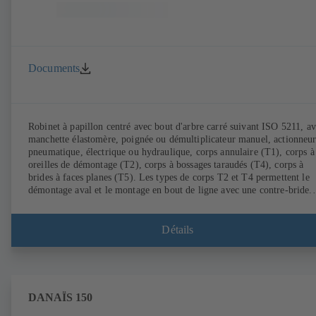
Documents
Robinet à papillon centré avec bout d'arbre carré suivant ISO 5211, a
manchette élastomère, poignée ou démultiplicateur manuel, actionneu
pneumatique, électrique ou hydraulique, corps annulaire (T1), corps à
oreilles de démontage (T2), corps à bossages taraudés (T4), corps à
brides à faces planes (T5). Les types de corps T2 et T4 permettent le
démontage aval et le montage en bout de ligne avec une contre-bride.
Raccordements suivant EN, ASME, JIS.
Détails
DANAÏS 150