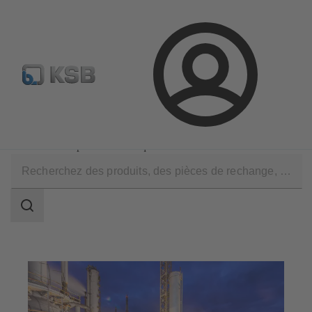
Configurer un produit
KSB Select
Recherche standard
Connexion
Applications
Production de produits chimiques
Production de produits chimiques de base
Champ
des
recherches
Champ
des
recherches