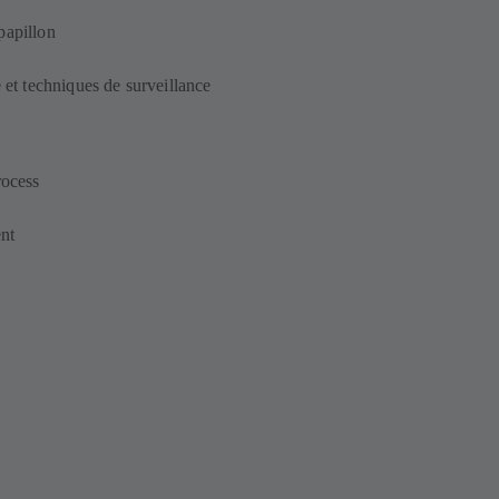
papillon
 et techniques de surveillance
rocess
ent