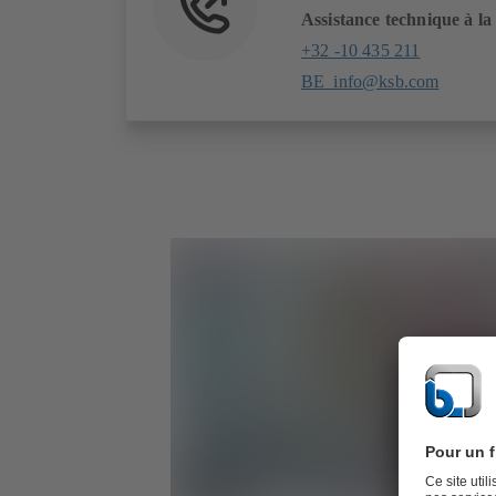
Assistance technique à la
+32 -10 435 211
BE_info@ksb.com