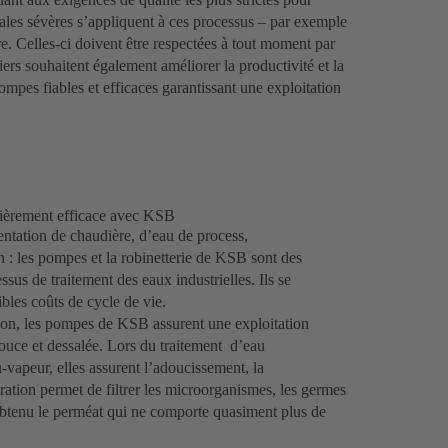
ales sévères s’appliquent à ces processus – par exemple
re. Celles-ci doivent être respectées à tout moment par
niers souhaitent également améliorer la productivité et la
ompes fiables et efficaces garantissant une exploitation
culièrement efficace avec KSB
entation de chaudière, d’eau de process,
n : les pompes et la robinetterie de KSB sont des
sus de traitement des eaux industrielles. Ils se
aibles coûts de cycle de vie.
tion, les pompes de KSB assurent une exploitation
douce et dessalée. Lors du traitement d’eau
-vapeur, elles assurent l’adoucissement, la
tration permet de filtrer les microorganismes, les germes
t obtenu le perméat qui ne comporte quasiment plus de