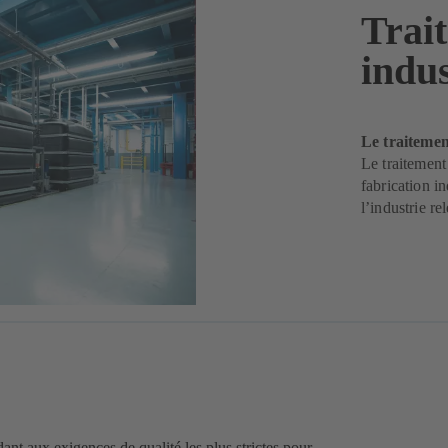
Trai
indus
Le traitemen
Le traitement
fabrication i
l’industrie r
ant aux exigences de qualité les plus strictes pour