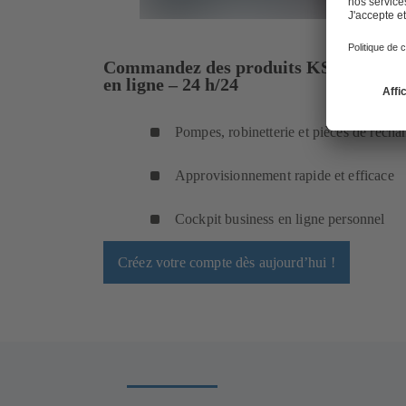
Commandez des produits KSB dans no
en ligne – 24 h/24
Pompes, robinetterie et pièces de recha
Approvisionnement rapide et efficace
Cockpit business en ligne personnel
Créez votre compte dès aujourd’hui !