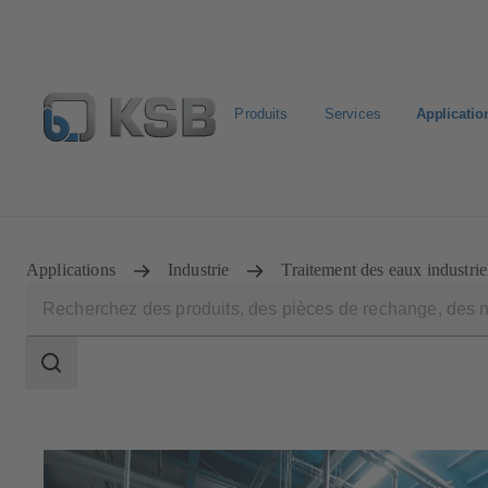
Produits
Services
Applicatio
Configurer un produit
KSB Select
Recherche standa
Applications
Industrie
Traitement des eaux industrie
Champ
des
recherches
Champ
des
recherches