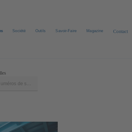
ns
Société
Outils
Savoir-Faire
Magazine
Contact
rd de pièces de rechange
Bibliothèque numérique
Carrière
lles