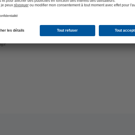
tre boutique
nge