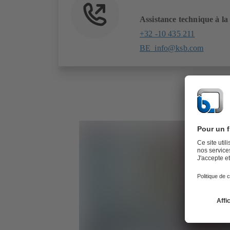
Assistance technique à la
+32 -10 435 211
BE_info@ksb.com