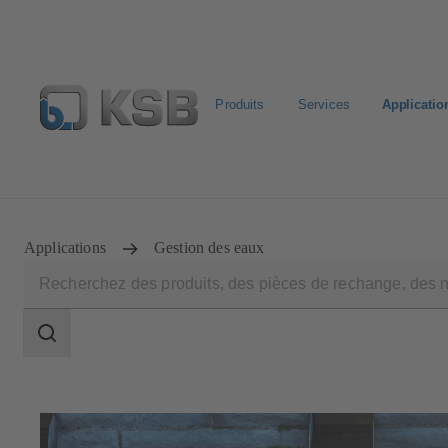
Produits
Services
Applicatio
Configurer un produit
KSB Select
Recherche standa
Applications
Gestion des eaux
Champ
des
recherches
Champ
des
recherches