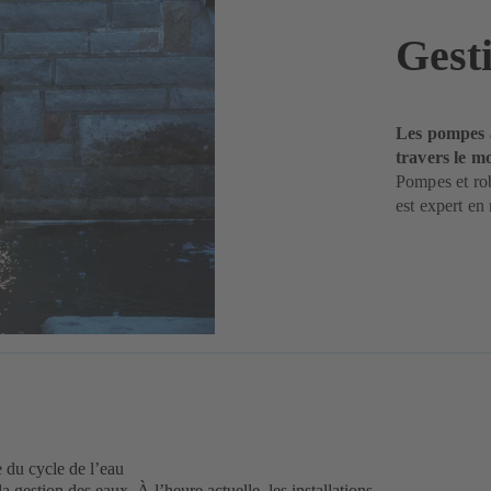
Gest
Les pompes à
travers le m
Pompes et rob
est expert en 
 du cycle de l’eau
a gestion des eaux. À l’heure actuelle, les installations