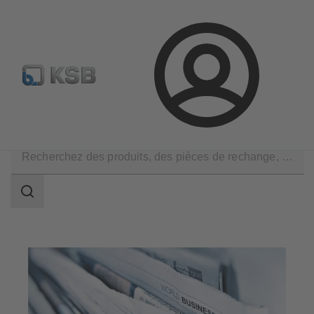
Configurer un produit
KSB Select
Recherche standard
Connexion
Société
Presse
Champ
des
recherches
Champ
des
recherches