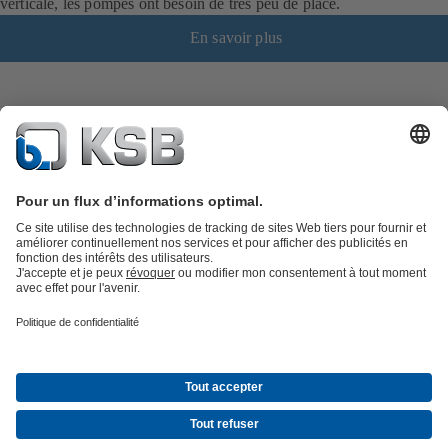
verticale, les pompes ont besoin de très peu de place.
En savoir plus
Catalogue produits
KSB SupremeServ : Pièces de rechange
Premium
service : service premium pour les pompes et les robinets
Panier
Outils
Eaux usées
Gestion des eaux
Industrie
Bâtiment
Énergie
Société
Actualités & Évènements
Presse
Opportunités de carrière chez
KSB
Social Media