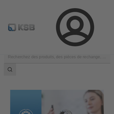
Configurer un produit
KSB Select
Recherche standard
Connexion
Produits
Pièces de rechange
Garnitures mécaniques
Champ
des
recherches
Champ
des
recherches