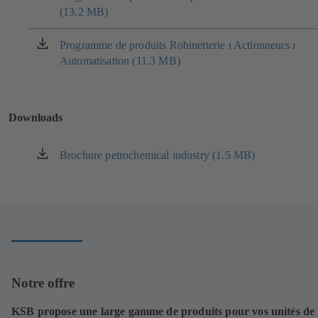
(13.2 MB)
dans
un
nouvel
Programme de produits Robinetterie ı Actionneurs ı
(s'ouvre
onglet)
Automatisation (11.3 MB)
dans
un
nouvel
onglet)
Downloads
Brochure petrochemical industry (1.5 MB)
(s'ouvre
dans
un
nouvel
onglet)
Notre offre
KSB propose une large gamme de produits pour vos unités de