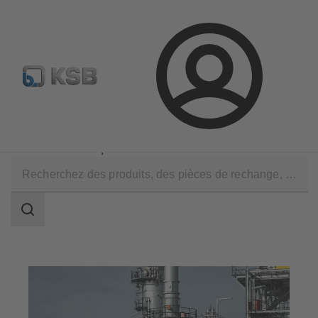
Configurer un produit
KSB Select
Recherche standard
Connexion
Applications
Industrie du pétrole et du gaz
Oléfines et aromatiques
Champ
des
recherches
Champ
des
recherches