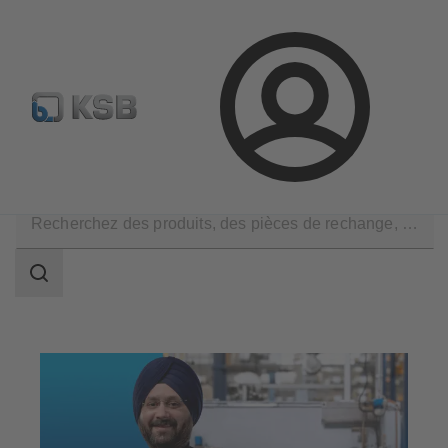
Configurer un produit
KSB Select
Recherche standard
Connexion
Services
Optimisation
Mises à niveau et rétrofit
Champ
des
recherches
Champ
des
recherches