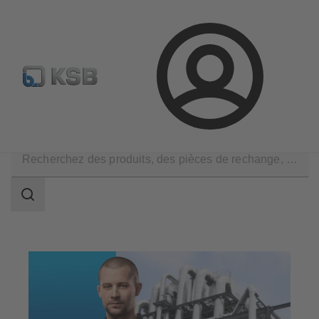
Configurer un produit
KSB Select
Recherche standard
Connexion
Services
Optimisation
Optimisation du rendement
Champ
des
recherches
Champ
des
recherches