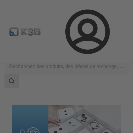
Configurer un produit
KSB Select
Recherche standard
Connexion
Produits
Pièces de rechange
Kits de pièces de rechange
Champ
des
recherches
Champ
des
recherches