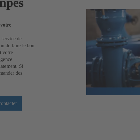
ompes
 votre
 service de
in de faire le bon
t votre
ligence
iatement. Si
mmander des
ontacter