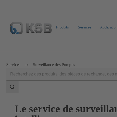
Produits
Services
Applicatio
Configurer un produit
KSB Select
Recherche standa
Services
Surveillance des Pompes
Champ
des
recherches
Champ
des
recherches
Le service de surveilla