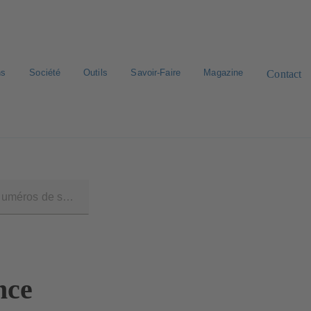
ns
Société
Outils
Savoir-Faire
Magazine
Contact
rd de pièces de rechange
Bibliothèque numérique
Carrière
nce