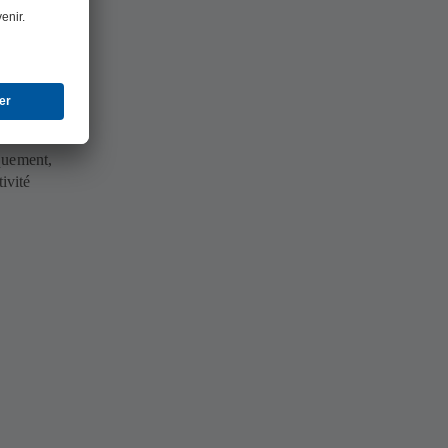
 de mesure
quement,
ivité