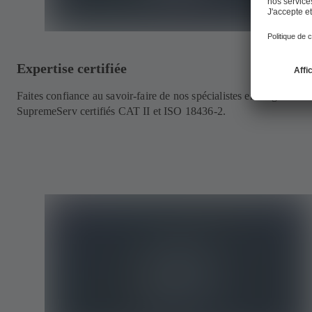
Expertise certifiée
Faites confiance au savoir-faire de nos spécialistes en diagnostic
SupremeServ certifiés CAT II et ISO 18436-2.