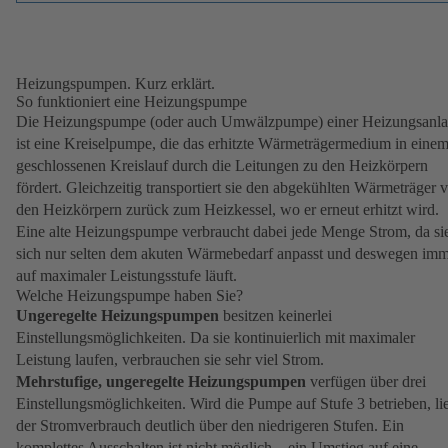
Heizungspumpen. Kurz erklärt.
So funktioniert eine Heizungspumpe
Die Heizungspumpe (oder auch Umwälzpumpe) einer Heizungsanl
ist eine Kreiselpumpe, die das erhitzte Wärmeträgermedium in eine
geschlossenen Kreislauf durch die Leitungen zu den Heizkörpern
fördert. Gleichzeitig transportiert sie den abgekühlten Wärmeträger 
den Heizkörpern zurück zum Heizkessel, wo er erneut erhitzt wird.
Eine alte Heizungspumpe verbraucht dabei jede Menge Strom, da si
sich nur selten dem akuten Wärmebedarf anpasst und deswegen im
auf maximaler Leistungsstufe läuft.
Welche Heizungspumpe haben Sie?
Ungeregelte Heizungspumpen
besitzen keinerlei
Einstellungsmöglichkeiten. Da sie kontinuierlich mit maximaler
Leistung laufen, verbrauchen sie sehr viel Strom.
Mehrstufige, ungeregelte Heizungspumpen
verfügen über drei
Einstellungsmöglichkeiten. Wird die Pumpe auf Stufe 3 betrieben, li
der Stromverbrauch deutlich über den niedrigeren Stufen. Ein
komplettes Ausschalten ist nicht möglich – ein Umstieg auf eine