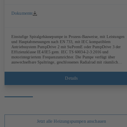
Dokumente
Einstufige Spiralgehäusepumpe in Prozess-Bauweise, mit Leistungen
und Hauptabmessungen nach EN 733, mit IEC kompatiblem
Antriebssystem PumpDrive 2 mit SuPremE oder PumpDrive 3 der
Effizienzklasse IE4/IE5 gem. IEC TS 60034-2-3:2016 und
motorintegriertem Frequenzumrichter. Die Pumpe verfügt über
auswechselbare Spaltringe, geschlossenes Radialrad mit räumlich
gekrümmten Schaufeln, Einzel- sowie Doppelgleitringdichtungen nac
EN 12756, Welle im Bereich der Wellendichtung mit auswechselbarer
Wellenschutzhülse. Die Prozessbauweise ermöglicht eine Demontage d
Details
Kupplung, der Lagerträger und des Laufrads, ohne dass das
Pumpengehäuse von den Rohrleitungen getrennt werden muss.
Befestigungspunkte entsprechend IEC 60072, Hüllmaße gemäß
DIN V 42673 (07-2011). ATEX-Ausführung erhältlich. Den
Effizienzanforderungen der ErP Richtlinien weit voraus.
Jetzt alle Heizungspumpen anschauen