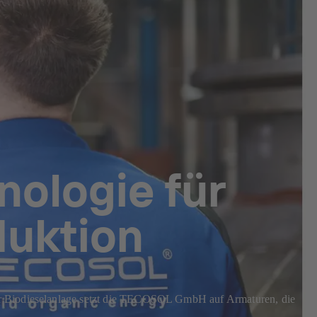
nologie für
duktion
rer Biodieselanlage setzt die TECOSOL GmbH auf Armaturen, die