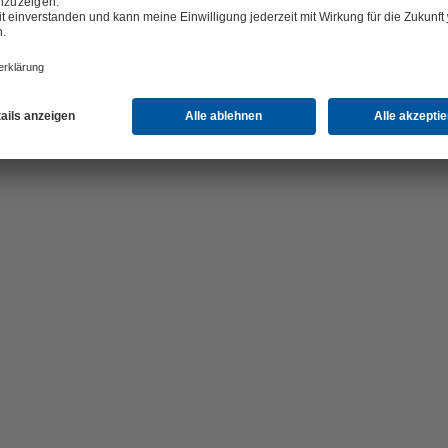
. Ein besonderes Merkmal der modernen Anlage ist ihre Multi-Feedsto
 verschiedene Rohstoffe wie pflanzliche Abfallöle, Reststoffe und r
 Dieser flexible Rohstoff-Mix reduziert den Anteil an frischen Pflanzen
ng von bis zu 80 Prozent. Mit diesem Ansatz leistet das Unternehmen 
ende und zu einer nachhaltigeren Kraftstoffproduktion.