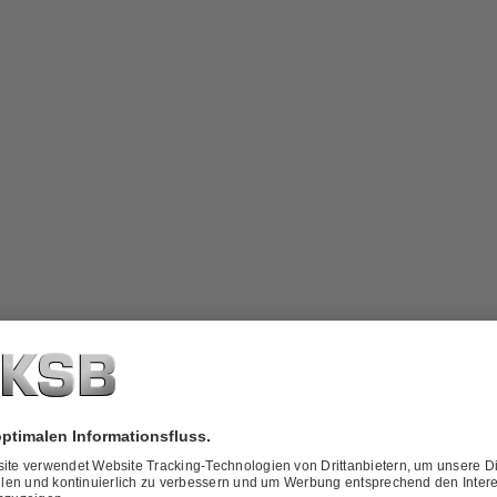
Kraftstoff-Innovation aus Bayern
 GmbH produziert seit 2009 biogene Kraftstoffe für Motoren, Block
-Kopplungsanlagen – darunter Biodiesel nach DIN-Norm sowie Methyl
r Qualitäten.
t der Standort Ochsenfurt heute zu den fortschrittlichsten Biodiesel-P