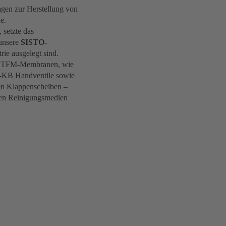
gen zur Herstellung von
e.
 setzte das
unsere
SISTO-
rie ausgelegt sind.
nd TFM-Membranen, wie
O-KB Handventile sowie
n Klappenscheiben –
ven Reinigungsmedien