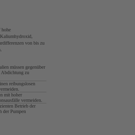
f hohe
 Kaliumhydroxid,
rdifferenzen von bis zu
.
alien müssen gegenüber
ge Abdichtung zu
inen reibungslosen
vermeiden.
n mit hoher
onsausfälle vermeiden.
zienten Betrieb der
ch der Pumpen