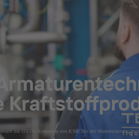
 Armaturentech
 Kraftstoffpro
 gesteuert mit SISTO-Armaturen von KSB: Bei der Modernisierung ih
en.