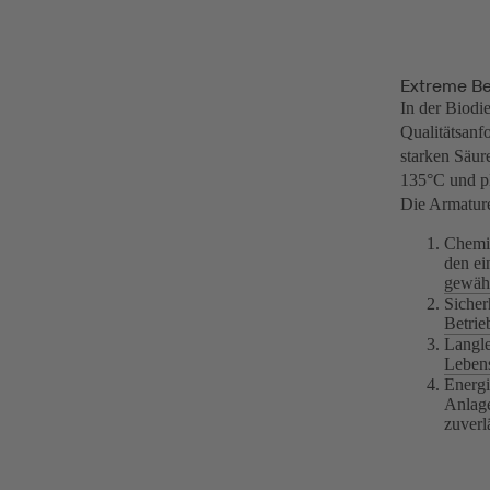
Extreme Be
In der Biod
Qualitätsan
starken Säur
135°C und pH
Die Armature
Chemis
den ei
gewähr
Sicher
Betrie
Langle
Lebens
Energi
Anlage
zuverl