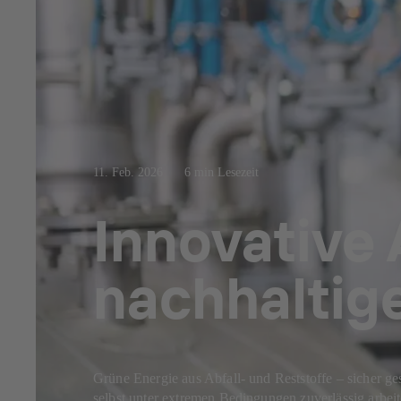
11. Feb. 2026
6 min Lesezeit
Innovative
nachhaltige
Grüne Energie aus Abfall- und Reststoffe – sicher
selbst unter extremen Bedingungen zuverlässig arbeit