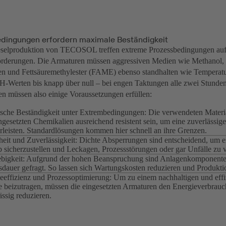
dingungen erfordern maximale Beständigkeit
ieselproduktion von TECOSOL treffen extreme Prozessbedingungen au
forderungen. Die Armaturen müssen aggressiven Medien wie Methanol,
en und Fettsäuremethylester (FAME) ebenso standhalten wie Temperatu
-Werten bis knapp über null – bei engen Taktungen alle zwei Stunden
n müssen also einige Voraussetzungen erfüllen:
che Beständigkeit unter Extrembedingungen: Die verwendeten Materi
ngesetzten Chemikalien ausreichend resistent sein, um eine zuverlässi
leisten. Standardlösungen kommen hier schnell an ihre Grenzen.
heit und Zuverlässigkeit: Dichte Absperrungen sind entscheidend, um e
b sicherzustellen und Leckagen, Prozessstörungen oder gar Unfälle zu 
bigkeit: Aufgrund der hohen Beanspruchung sind Anlagenkomponente
dauer gefragt. So lassen sich Wartungskosten reduzieren und Produkti
eeffizienz und Prozessoptimierung: Um zu einem nachhaltigen und effi
 beizutragen, müssen die eingesetzten Armaturen den Energieverbrau
ässig reduzieren.