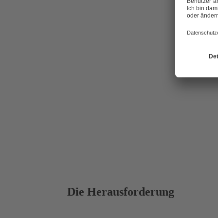
Deutschlands
TECOSOL kann
verarbeiten.
CO₂-Einsparu
zur Energiew
Die Herausforderung