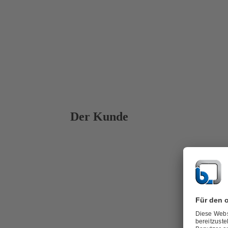
Der Kunde
TECOSOL – 
Die TECOSOL
Kraft-Wärme
verschiedene
Dadurch zähl