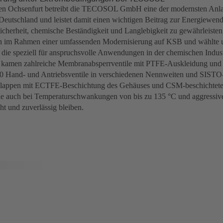
hen Ochsenfurt betreibt die TECOSOL GmbH eine der modernsten Anla
 Deutschland und leistet damit einen wichtigen Beitrag zur Energiewend
cherheit, chemische Beständigkeit und Langlebigkeit zu gewährleisten,
 im Rahmen einer umfassenden Modernisierung auf KSB und wählte 
, die speziell für anspruchsvolle Anwendungen in der chemischen Indust
 kamen zahlreiche Membranabsperrventile mit PTFE-Auskleidung u
0 Hand- und Antriebsventile in verschiedenen Nennweiten und SIST
lappen mit ECTFE-Beschichtung des Gehäuses und CSM-beschichtete
ie auch bei Temperaturschwankungen von bis zu 135 °C und aggressi
ht und zuverlässig bleiben.