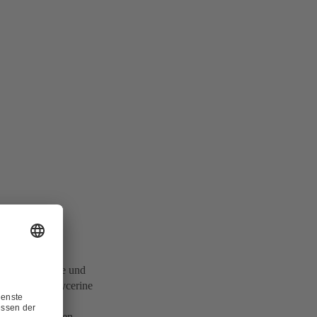
heizkraftwerke und
ester und Glycerine
roduktionsanlagen