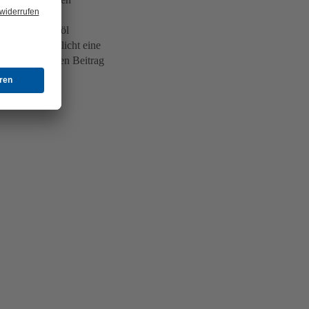
ck-Fähigkeit:
ohes Pflanzenöl
ölen und ermöglicht eine
einen wichtigen Beitrag