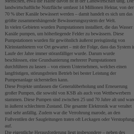
Menschen, etwa die Hälfte davon ist in der Landwirtschaft tätig. Die
landwirtschaftliche Nutzfläche umfasst 14 Millionen Hektar, von der
70 % über Kanäle bewässert werden – damit handelt es sich um das
größte zusammenhängende Bewässerungssystem der Welt.
In vielen Gebieten wurden Pumpstationen installiert, die das Wasser 
Kanäle pumpen, um höherliegende Felder zu bewässern. Diese
Pumpstationen wurden für gewöhnlich äußerst preisgünstig von
Kleinstanbietern vor Ort gewartet – mit der Folge, dass das System 
Laufe der Jahre immer störanfälliger wurde. Darum wurde
beschlossen, eine Grundsanierung mehrerer Pumpstationen
durchführen zu lassen – von einem Unternehmen, welches einen
langfristigen, störungsfreien Betrieb bei bester Leistung der
Pumpenanlage sicherstellen kann.
Diese Projekte umfassen die Generalüberholung und Erneuerung
großer Pumpen, die sowohl von KSB als auch von Wettbewerbern
stammen. Diese Pumpen sind zwischen 25 und 70 Jahre alt und war
in äußerst schlechtem Zustand. Die gesamte Elektronik war veraltet
und sehr anfällig. Zudem war die Verrohrung marode, an den
Fußventilen der Saugleitungen traten oft Leckagen oder Verstopfun
auf.
Die eigentliche Herausforderung liegt insbesondere – neben des