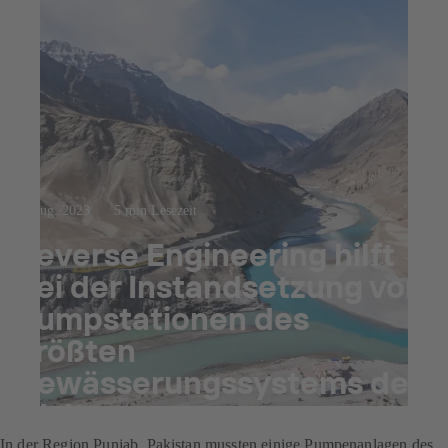
3. Aug. 2023
5 min Lesezeit
Reverse Engineering hilft
bei der Instandsetzung von
Pumpstationen des
größten
Bewässerungssystems der
Welt
In der Region Punjab, Pakistan mussten einige Pumpenanlagen des