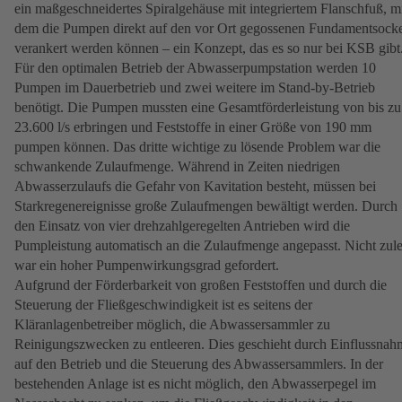
ein maßgeschneidertes Spiralgehäuse mit integriertem Flanschfuß, m
dem die Pumpen direkt auf den vor Ort gegossenen Fundamentsock
verankert werden können – ein Konzept, das es so nur bei KSB gibt
Für den optimalen Betrieb der Abwasserpumpstation werden 10
Pumpen im Dauerbetrieb und zwei weitere im Stand-by-Betrieb
benötigt. Die Pumpen mussten eine Gesamtförderleistung von bis zu
23.600 l/s erbringen und Feststoffe in einer Größe von 190 mm
pumpen können. Das dritte wichtige zu lösende Problem war die
schwankende Zulaufmenge. Während in Zeiten niedrigen
Abwasserzulaufs die Gefahr von Kavitation besteht, müssen bei
Starkregenereignisse große Zulaufmengen bewältigt werden. Durch
den Einsatz von vier drehzahlgeregelten Antrieben wird die
Pumpleistung automatisch an die Zulaufmenge angepasst. Nicht zule
war ein hoher Pumpenwirkungsgrad gefordert.
Aufgrund der Förderbarkeit von großen Feststoffen und durch die
Steuerung der Fließgeschwindigkeit ist es seitens der
Kläranlagenbetreiber möglich, die Abwassersammler zu
Reinigungszwecken zu entleeren. Dies geschieht durch Einflussnah
auf den Betrieb und die Steuerung des Abwassersammlers. In der
bestehenden Anlage ist es nicht möglich, den Abwasserpegel im