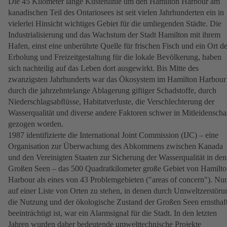
Die 45 Kilometer lange Küstenlinie um den Hamilton Harbour am
kanadischen Teil des Ontariosees ist seit vielen Jahrhunderten ein in
vielerlei Hinsicht wichtiges Gebiet für die umliegenden Städte. Die
Industrialisierung und das Wachstum der Stadt Hamilton mit ihrem
Hafen, einst eine unberührte Quelle für frischen Fisch und ein Ort de
Erholung und Freizeitgestaltung für die lokale Bevölkerung, haben
sich nachteilig auf das Leben dort ausgewirkt. Bis Mitte des
zwanzigsten Jahrhunderts war das Ökosystem im Hamilton Harbour
durch die jahrzehntelange Ablagerung giftiger Schadstoffe, durch
Niederschlagsabﬂüsse, Habitatverluste, die Verschlechterung der
Wasserqualität und diverse andere Faktoren schwer in Mitleidenscha
gezogen worden.
1987 identifizierte die International Joint Commission (IJC) – eine
Organisation zur Überwachung des Abkommens zwischen Kanada
und den Vereinigten Staaten zur Sicherung der Wasserqualität in den
Großen Seen – das 500 Quadratkilometer große Gebiet von Hamilt
Harbour als eines von 43 Problemgebieten ("areas of concern"). Nu
auf einer Liste von Orten zu stehen, in denen durch Umweltzerstöru
die Nutzung und der ökologische Zustand der Großen Seen ernsthaf
beeinträchtigt ist, war ein Alarmsignal für die Stadt. In den letzten
Jahren wurden daher bedeutende umwelttechnische Projekte