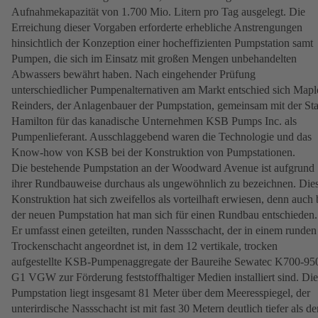
Aufnahmekapazität von 1.700 Mio. Litern pro Tag ausgelegt. Die
Erreichung dieser Vorgaben erforderte erhebliche Anstrengungen
hinsichtlich der Konzeption einer hocheffizienten Pumpstation samt
Pumpen, die sich im Einsatz mit großen Mengen unbehandelten
Abwassers bewährt haben. Nach eingehender Prüfung
unterschiedlicher Pumpenalternativen am Markt entschied sich Mapl
Reinders, der Anlagenbauer der Pumpstation, gemeinsam mit der Sta
Hamilton für das kanadische Unternehmen KSB Pumps Inc. als
Pumpenlieferant. Ausschlaggebend waren die Technologie und das
Know-how von KSB bei der Konstruktion von Pumpstationen.
Die bestehende Pumpstation an der Woodward Avenue ist aufgrund
ihrer Rundbauweise durchaus als ungewöhnlich zu bezeichnen. Die
Konstruktion hat sich zweifellos als vorteilhaft erwiesen, denn auch 
der neuen Pumpstation hat man sich für einen Rundbau entschieden.
Er umfasst einen geteilten, runden Nassschacht, der in einem runden
Trockenschacht angeordnet ist, in dem 12 vertikale, trocken
aufgestellte KSB-Pumpenaggregate der Baureihe Sewatec K700-95
G1 VGW zur Förderung feststoffhaltiger Medien installiert sind. Die
Pumpstation liegt insgesamt 81 Meter über dem Meeresspiegel, der
unterirdische Nassschacht ist mit fast 30 Metern deutlich tiefer als de