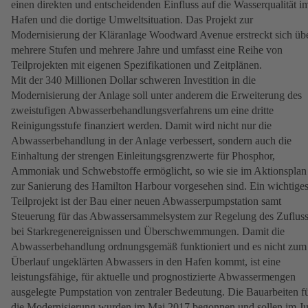
einen direkten und entscheidenden Einfluss auf die Wasserqualität i
Hafen und die dortige Umweltsituation. Das Projekt zur
Modernisierung der Kläranlage Woodward Avenue erstreckt sich üb
mehrere Stufen und mehrere Jahre und umfasst eine Reihe von
Teilprojekten mit eigenen Spezifikationen und Zeitplänen.
Mit der 340 Millionen Dollar schweren Investition in die
Modernisierung der Anlage soll unter anderem die Erweiterung des
zweistufigen Abwasserbehandlungsverfahrens um eine dritte
Reinigungsstufe finanziert werden. Damit wird nicht nur die
Abwasserbehandlung in der Anlage verbessert, sondern auch die
Einhaltung der strengen Einleitungsgrenzwerte für Phosphor,
Ammoniak und Schwebstoffe ermöglicht, so wie sie im Aktionsplan
zur Sanierung des Hamilton Harbour vorgesehen sind. Ein wichtige
Teilprojekt ist der Bau einer neuen Abwasserpumpstation samt
Steuerung für das Abwassersammelsystem zur Regelung des Zuflus
bei Starkregenereignissen und Überschwemmungen. Damit die
Abwasserbehandlung ordnungsgemäß funktioniert und es nicht zum
Überlauf ungeklärten Abwassers in den Hafen kommt, ist eine
leistungsfähige, für aktuelle und prognostizierte Abwassermengen
ausgelegte Pumpstation von zentraler Bedeutung. Die Bauarbeiten f
die Modernisierung wurden im Mai 2017 begonnen und sollen im Ju