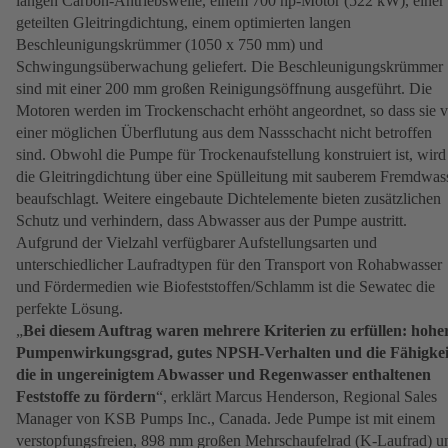
langen Carbon-Antriebswelle, einem 700 hp-Motor (522 kW), einer
geteilten Gleitringdichtung, einem optimierten langen
Beschleunigungskrümmer (1050 x 750 mm) und
Schwingungsüberwachung geliefert. Die Beschleunigungskrümmer
sind mit einer 200 mm großen Reinigungsöffnung ausgeführt. Die
Motoren werden im Trockenschacht erhöht angeordnet, so dass sie 
einer möglichen Überflutung aus dem Nassschacht nicht betroffen
sind. Obwohl die Pumpe für Trockenaufstellung konstruiert ist, wird
die Gleitringdichtung über eine Spülleitung mit sauberem Fremdwas
beaufschlagt. Weitere eingebaute Dichtelemente bieten zusätzlichen
Schutz und verhindern, dass Abwasser aus der Pumpe austritt.
Aufgrund der Vielzahl verfügbarer Aufstellungsarten und
unterschiedlicher Laufradtypen für den Transport von Rohabwasser
und Fördermedien wie Biofeststoffen/Schlamm ist die Sewatec die
perfekte Lösung.
„
Bei diesem Auftrag waren mehrere Kriterien zu erfüllen: hohe
Pumpenwirkungsgrad, gutes NPSH-Verhalten und die Fähigkei
die in ungereinigtem Abwasser und Regenwasser enthaltenen
Feststoffe zu fördern
“, erklärt Marcus Henderson, Regional Sales
Manager von KSB Pumps Inc., Canada. Jede Pumpe ist mit einem
verstopfungsfreien, 898 mm großen Mehrschaufelrad (K-Laufrad) u