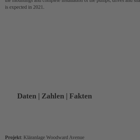
the mountings and complete installation of the pumps, drives and sha
is expected in 2021.
Daten | Zahlen | Fakten
Projekt
: Kläranlage Woodward Avenue