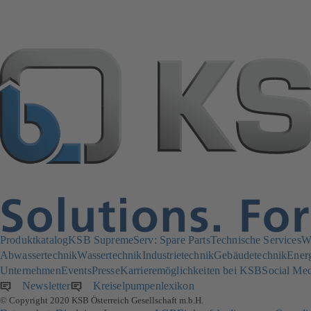
Produktkatalog
KSB SupremeServ: Spare Parts
Technische Services
W
Abwassertechnik
Wassertechnik
Industrietechnik
Gebäudetechnik
Ener
Unternehmen
Events
Presse
Karrieremöglichkeiten bei KSB
Social Me
Newsletter
(öffnet
Kreiselpumpenlexikon
(öffnet
© Copyright 2020 KSB Österreich Gesellschaft m.b.H.
in
in