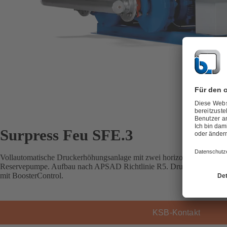
Surpress Feu SFE.3
Vollautomatische Druckerhöhungsanlage mit zwei horizontalen Pumpe
Reservepumpe. Aufbau nach APSAD Richtlinie R5. Druckabhängige Ei
mit BoosterControl.
KSB-Kontakt