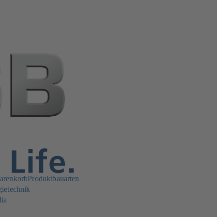
arenkorb
Produktbauarten
gietechnik
dia