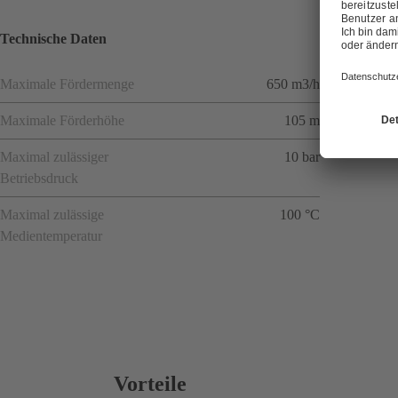
Technische Daten
Maximale Fördermenge
650 m3/h
Maximale Förderhöhe
105 m
Maximal zulässiger
10 bar
Betriebsdruck
Maximal zulässige
100 °C
Medientemperatur
Vorteile