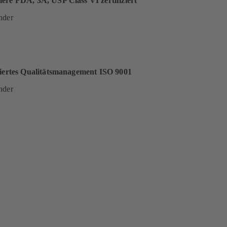
ere FDA, 3A, USP Class VI zertifiziert
nder
ziertes Qualitätsmanagement ISO 9001
nder